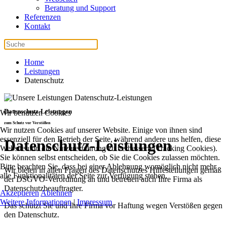
Beratung und Support
Referenzen
Kontakt
Home
Leistungen
Datenschutz
Datenschutz-Leistungen
Wir benutzen Cookies
zum Schutz vor Verstößen
Wir nutzen Cookies auf unserer Website. Einige von ihnen sind
essenziell für den Betrieb der Seite, während andere uns helfen, diese
Datenschutz-Leistungen
Website und die Nutzererfahrung zu verbessern (Tracking Cookies).
Sie können selbst entscheiden, ob Sie die Cookies zulassen möchten.
Bitte beachten Sie, dass bei einer Ablehnung womöglich nicht mehr
Wir bieten in allen Fragen des Datenschutzes Hilfestellungen gemäß
alle Funktionalitäten der Seite zur Verfügung stehen.
der DSGVO-Verordnung an und betreuen auch Ihre Firma als
Datenschutzbeauftragter.
Akzeptieren
Ablehnen
Weitere Informationen
|
Impressum
Das schützt Sie und Ihre Firma vor Haftung wegen Verstößen gegen
den Datenschutz.